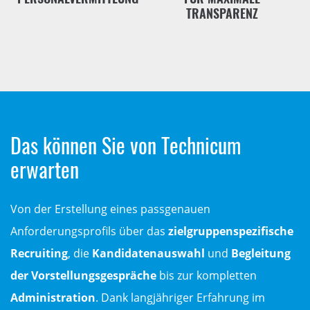
TRANSPARENZ
Das können Sie von Technicum
erwarten
Von der Erstellung eines passgenauen
Anforderungsprofils über das
zielgruppenspezifische
Recruiting
, die
Kandidatenauswahl
und
Begleitung
der Vorstellungsgespräche
bis zur kompletten
Administration
. Dank langjähriger Erfahrung im