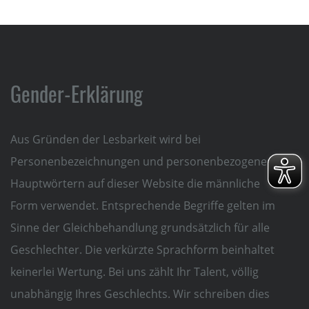
Gender-Erklärung
Aus Gründen der Lesbarkeit wird bei
Personenbezeichnungen und personenbezogenen
Hauptwörtern auf dieser Website die männliche
Form verwendet. Entsprechende Begriffe gelten im
Sinne der Gleichbehandlung grundsätzlich für alle
Geschlechter. Die verkürzte Sprachform beinhaltet
keinerlei Wertung. Bei uns zählt Ihr Talent, völlig
unabhängig Ihres Geschlechts. Wir schreiben dies