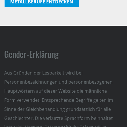
METALLBERUFE ENTDECKEN
Gender-Erklärung
Aus Gründen der Lesbarkeit wird bei
Personenbezeichnungen und personenbezogenen
Hauptwörtern auf dieser Website die männliche
Form verwendet. Entsprechende Begriffe gelten im
Sinne der Gleichbehandlung grundsätzlich für alle
Geschlechter. Die verkürzte Sprachform beinhaltet